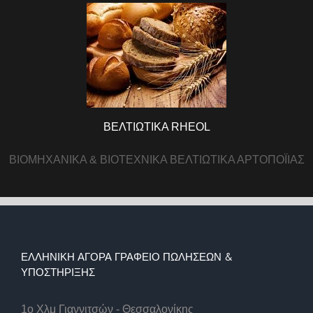
ΒΕΛΤΙΩΤΙΚΑ RHEOL
ΒΙΟΜΗΧΑΝΙΚΑ & ΒΙΟΤΕΧΝΙΚΑ ΒΕΛΤΙΩΤΙΚΑ ΑΡΤΟΠΟΪΙΑΣ
ΕΛΛΗΝΙΚΉ ΑΓΟΡΆ ΓΡΑΦΕΊΟ ΠΩΛΉΣΕΩΝ &
ΥΠΟΣΤΉΡΙΞΗΣ
1ο Χλμ Γιαννιτσών - Θεσσαλονίκης