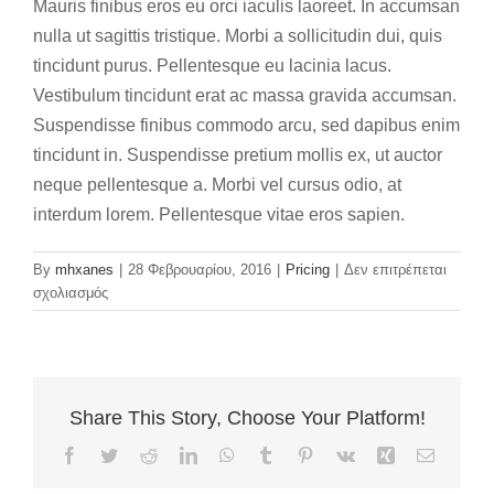
Mauris finibus eros eu orci iaculis laoreet. In accumsan
nulla ut sagittis tristique. Morbi a sollicitudin dui, quis
tincidunt purus. Pellentesque eu lacinia lacus.
Vestibulum tincidunt erat ac massa gravida accumsan.
Suspendisse finibus commodo arcu, sed dapibus enim
tincidunt in. Suspendisse pretium mollis ex, ut auctor
neque pellentesque a. Morbi vel cursus odio, at
interdum lorem. Pellentesque vitae eros sapien.
By
mhxanes
|
28 Φεβρουαρίου, 2016
|
Pricing
|
Δεν επιτρέπεται
στο
σχολιασμός
Cras
erat
elit,
maximus
vestibulum
Share This Story, Choose Your Platform!
eros
non.
Facebook
Twitter
Reddit
LinkedIn
WhatsApp
Tumblr
Pinterest
Vk
Xing
Email